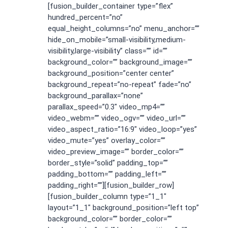
[fusion_builder_container type=”flex”
hundred_percent=”no”
equal_height_columns=”no” menu_anchor=””
hide_on_mobile=”small-visibility,medium-
visibility,large-visibility” class=”” id=””
background_color=”” background_image=””
background_position=”center center”
background_repeat=”no-repeat” fade=”no”
background_parallax=”none”
parallax_speed=”0.3″ video_mp4=””
video_webm=”” video_ogv=”” video_url=””
video_aspect_ratio=”16:9″ video_loop=”yes”
video_mute=”yes” overlay_color=””
video_preview_image=”” border_color=””
border_style=”solid” padding_top=””
padding_bottom=”” padding_left=””
padding_right=””][fusion_builder_row]
[fusion_builder_column type=”1_1″
layout=”1_1″ background_position=”left top”
background_color=”” border_color=””