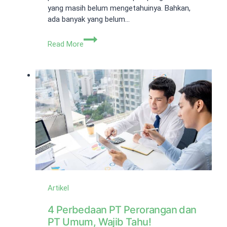
yang masih belum mengetahuinya. Bahkan,
ada banyak yang belum…
Cara
Read More
Mengurus
Izin
Menjual
Minuman
Beralkohol
di
Bali
Artikel
4 Perbedaan PT Perorangan dan
PT Umum, Wajib Tahu!