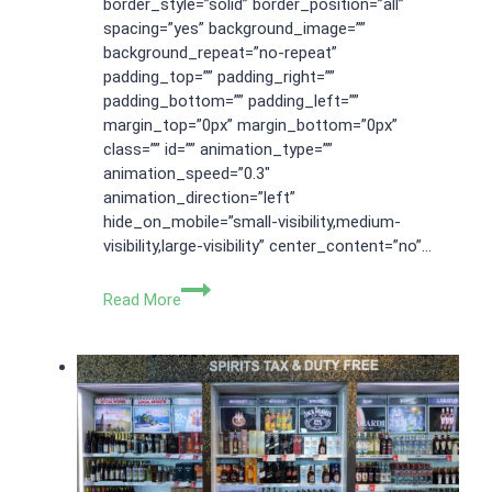
border_style=”solid” border_position=”all”
spacing=”yes” background_image=””
background_repeat=”no-repeat”
padding_top=”” padding_right=””
padding_bottom=”” padding_left=””
margin_top=”0px” margin_bottom=”0px”
class=”” id=”” animation_type=””
animation_speed=”0.3″
animation_direction=”left”
hide_on_mobile=”small-visibility,medium-
visibility,large-visibility” center_content=”no”…
Apa
Read More
Saja
Syarat
Mendirikan
PT
Kontraktor?
Ini
Pembahasannya!