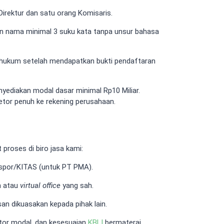
 Direktur dan satu orang Komisaris.
n nama minimal 3 suku kata tanpa unsur bahasa
hukum setelah mendapatkan bukti pendaftaran
ediakan modal dasar minimal Rp10 Miliar.
setor penuh ke rekening perusahaan.
roses di biro jasa kami:
spor/KITAS (untuk PT PMA).
n atau
virtual office
yang sah.
an dikuasakan kepada pihak lain.
etor modal, dan kesesuaian
KBLI
bermaterai.