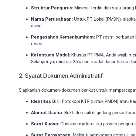
Struktur Pengurus:
Minimal terdiri dari satu orang
Nama Perusahaan:
Untuk PT Lokal (PMDN), siapka
asing.
Pengesahan Kemenkumham:
PT resmi berbadan 
resmi.
Ketentuan Modal:
Khusus PT PMA, Anda wajib meny
Selanjutnya, minimal 25% dari modal dasar harus di
2. Syarat Dokumen Administratif
Siapkanlah dokumen-dokumen berikut untuk mempercepat p
Identitas Diri:
Fotokopi KTP (untuk PMDN) atau Pa
Alamat Usaha:
Bukti domisili di gedung perkantora
Surat Kuasa:
Gunakan materai jika proses pengurus
Surat Pernyataan:
Meliputi pernyataan domisili, s