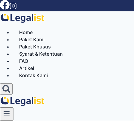
Skip
to
content
Home
Paket Kami
Paket Khusus
Syarat & Ketentuan
FAQ
Artikel
Kontak Kami