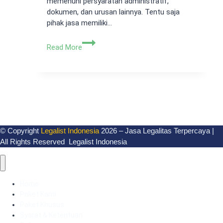
memenuhi persyaratan administratif,
dokumen, dan urusan lainnya. Tentu saja
pihak jasa memiliki…
Keuntungan
Read More
Menggunakan
Jasa
Pembuatan
Nama
PT
© Copyright
Legalist Indonesia
2026 – Jasa Legalitas Terpercaya |
All Rights Reserved Legalist Indonesia
Home
Paket Kami
Paket Khusus
Syarat & Ketentuan