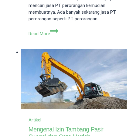
mencari jasa PT perorangan kemudian
membuatnya. Ada banyak sekarang jasa PT
perorangan seperti PT perorangan…
PT
Read More
Perorangan
Tanpa
Akta
Notaris:
Syarat,
Kemudahan
dan
Keunggulannya
Artikel
Mengenal Izin Tambang Pasir