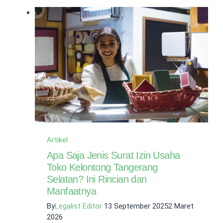
Virtual
Office
SCBD
Untuk
Bisnis
Artikel
Apa Saja Jenis Surat Izin Usaha
Toko Kelontong Tangerang
Selatan? Ini Rincian dan
Manfaatnya
By
Legalist Editor
13 September 2025
2 Maret
2026