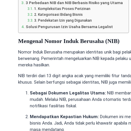
3 Perbedaan NIB dan NIB Berbasis Risiko yang Utama
1. Kompleksitas Proses Perizinan
2. Kategorisasi Bidang Bisnis
3. Pendekatan Izin yang Digunakan
Solusi Pengurusan Izin Usaha Bersama Legalist
Mengenal Nomor Induk Berusaha (NIB)
Nomor Induk Berusaha merupakan identitas unik bagi pelak
berwenang. Pemerintah mengeluarkan NIB kepada pelaku us
mereka hasilkan.
NIB terdiri dari 13 digit angka acak yang memiliki fitur t
khusus. Selain berfungsi sebagai identitas, NIB juga memili
Sebagai Dokumen Legalitas Utama:
NIB membant
mudah. Melalui NIB, perusahaan Anda otomatis terd
notifikasi fasilitas fiskal.
Mendapatkan Kepastian Hukum:
Dokumen ini mem
bisnis Anda. Jadi, Anda tidak perlu khawatir apabi
masa mendatang.