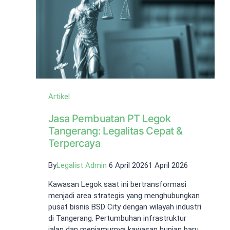
Bekasi
Artikel
Jasa Pembuatan PT Legok
Tangerang: Legalitas Cepat &
Terpercaya
By
Legalist Admin
6 April 2026
1 April 2026
Kawasan Legok saat ini bertransformasi
menjadi area strategis yang menghubungkan
pusat bisnis BSD City dengan wilayah industri
di Tangerang. Pertumbuhan infrastruktur
jalan dan menjamurnya kawasan hunian baru