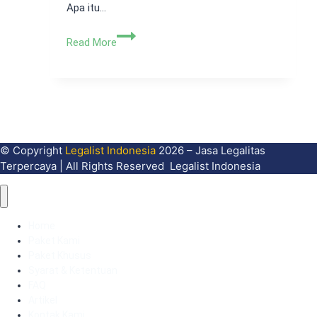
Apa itu…
Peran
Read More
SPPL
Lingkungan
dalam
Pelestarian
Alam
© Copyright
Legalist Indonesia
2026 – Jasa Legalitas
Terpercaya | All Rights Reserved Legalist Indonesia
Home
Paket Kami
Paket Khusus
Syarat & Ketentuan
FAQ
Artikel
Kontak Kami