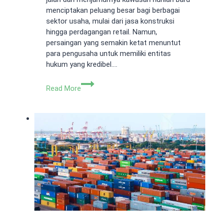
menciptakan peluang besar bagi berbagai
sektor usaha, mulai dari jasa konstruksi
hingga perdagangan retail. Namun,
persaingan yang semakin ketat menuntut
para pengusaha untuk memiliki entitas
hukum yang kredibel….
Jasa
Read More
Pembuatan
PT
Legok
Tangerang:
Legalitas
Cepat
&
Terpercaya