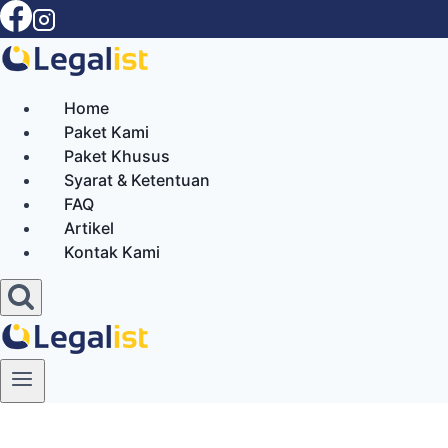
Skip
to
content
Home
Paket Kami
Paket Khusus
Syarat & Ketentuan
FAQ
Artikel
Kontak Kami