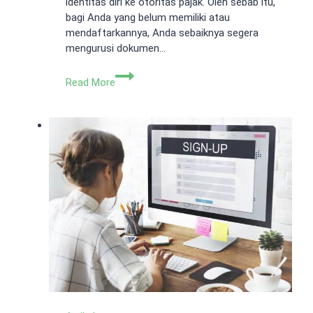
identitas diri ke otoritas pajak. Oleh sebab itu,
bagi Anda yang belum memiliki atau
mendaftarkannya, Anda sebaiknya segera
mengurusi dokumen…
Surat
Read More
Keterangan
Terdaftar
SKT
Pajak,
Ini
Contohnya!