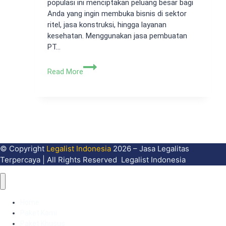
populasi ini menciptakan peluang besar bagi
Anda yang ingin membuka bisnis di sektor
ritel, jasa konstruksi, hingga layanan
kesehatan. Menggunakan jasa pembuatan
PT…
Jasa
Read More
Pembuatan
PT
Solear:
Legalitas
Mudah
di
Kawasan
© Copyright
Legalist Indonesia
2026 – Jasa Legalitas
Berkembang
Terpercaya | All Rights Reserved Legalist Indonesia
Home
Paket Kami
Paket Khusus