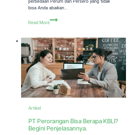
perbedaan Perum dan Persero yang tidak
bisa Anda abaikan….
Sama-
Read More
Sama
BUMN,
Kenali
Perbedaan
Perum
dan
Persero!
Artikel
PT Perorangan Bisa Berapa KBLI?
Begini Penjelasannya.