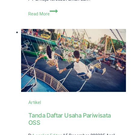
Jasa
Read More
Pembuatan
PT
Koja,
Pasti
Aman
&
Profesional!
Artikel
Tanda Daftar Usaha Pariwisata
OSS