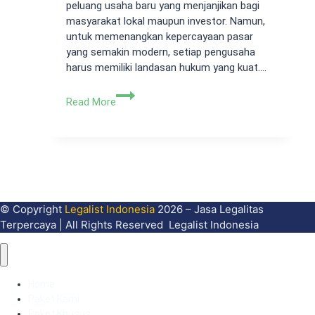
peluang usaha baru yang menjanjikan bagi
masyarakat lokal maupun investor. Namun,
untuk memenangkan kepercayaan pasar
yang semakin modern, setiap pengusaha
harus memiliki landasan hukum yang kuat….
Jasa
Read More
Pembuatan
PT
Mauk
Tangerang:
Legalitas
Cepat
&
© Copyright
Legalist Indonesia
2026 – Jasa Legalitas
Terpercaya
Terpercaya | All Rights Reserved Legalist Indonesia
Home
Paket Kami
Paket Khusus