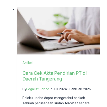
SBU
di
OSS
RBA:
Panduan
Validasi
Izin
Konstruksi
Artikel
Cara Cek Akta Pendirian PT di
Daerah Tangerang
By
Legalist Editor
7 Juli 2024
6 Februari 2026
Pelaku usaha dapat mengetahui apakah
sebuah perusahaan sudah tercatat secara