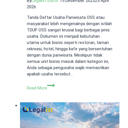
By
Legalist Editor
15 Desember 2023
25 April
2026
Tanda Daftar Usaha Pariwisata OSS atau
masyarakat lebih mengenalnya dengan istilah
TDUP OSS sangat krusial bagi berbagai jenis
usaha. Dokumen ini menjadi kebutuhan
utama untuk bisnis seperti restoran, taman
rekreasi, hotel, hingga kafe yang bersentuhan
dengan dunia pariwisata. Meskipun tidak
semua unit bisnis masuk dalam kategori ini,
Anda sebagai pengusaha wajib memastikan
apakah usaha tersebut…
Tanda
Read More
Daftar
Usaha
Pariwisata
OSS