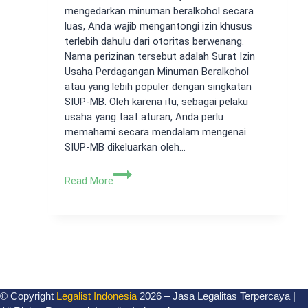
mengedarkan minuman beralkohol secara
luas, Anda wajib mengantongi izin khusus
terlebih dahulu dari otoritas berwenang.
Nama perizinan tersebut adalah Surat Izin
Usaha Perdagangan Minuman Beralkohol
atau yang lebih populer dengan singkatan
SIUP-MB. Oleh karena itu, sebagai pelaku
usaha yang taat aturan, Anda perlu
memahami secara mendalam mengenai
SIUP-MB dikeluarkan oleh…
SIUP-
Read More
MB
Dikeluarkan
oleh
Siapa?
Ini
Jawabannya!
© Copyright
Legalist Indonesia
2026 – Jasa Legalitas Terpercaya |