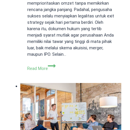
memprioritaskan omzet tanpa memikirkan
rencana jangka panjang. Padahal, pengusaha
sukses selalu menyiapkan legalitas untuk exit
strategy sejak hari pertama berdiri. Oleh
karena itu, dokumen hukum yang tertib
menjadi syarat mutlak agar perusahaan Anda
memiliki nilai tawar yang tinggi di mata pihak
luar, baik melalui skema akuisisi, merger,
maupun IPO. Selain…
Legalitas
Read More
untuk
Exit
Strategy:
Cara
Jual
Bisnis
Harga
Tinggi