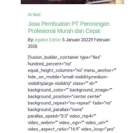
Artikel
Jasa Pembuatan PT Perorangan
Profesional Murah dan Cepat
By
Legalist Editor
5 Januari 2022
9 Februari
2026
[fusion_builder_container type=”flex”
hundred_percent=”no”
equal_height_columns=”no” menu_anchor=””
hide_on_mobile=”small-visibility,medium-
visibility,large-visibility” class=”” id=””
background_color=”” background_image=””
background_position=”center center”
background_repeat=”no-repeat” fade=”no”
background_parallax=”none”
parallax_speed=”0.3″ video_mp4=””
video_webm=”” video_ogv=”” video_url=””
video_aspect_ratio=”16:9″ video_loop=”yes”