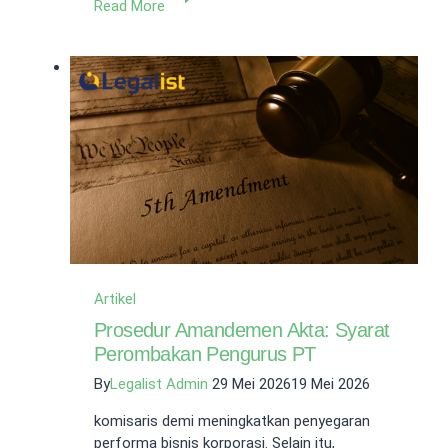
Read More
Pembuatan
PT
Perorangan
Profesional
Murah
dan
Cepat
Artikel
Prosedur Amandemen Akta: Syarat
Perombakan Pengurus PT
By
Legalist Admin
29 Mei 2026
19 Mei 2026
komisaris demi meningkatkan penyegaran
performa bisnis korporasi. Selain itu,