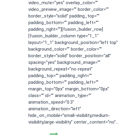
video_mute=”yes” overlay_color=””
video_preview_image=”” border_color=””
border_style=”solid” padding_top=””
padding_bottom=”” padding_left=””
padding_right=””][fusion_builder_row]
[fusion_builder_column type=”1_1″
layout=”1_1″ background_position=”left top”
background_color=”” border_color=””
border_style=”solid” border_position=”all”
spacing=”yes” background_image=””
background_repeat=”no-repeat”
padding_top=”” padding_right=””
padding_bottom=”” padding_left=””
margin_top=”0px” margin_bottom=”0px”
class=”” id=”” animation_type=””
animation_speed=”0.3″
animation_direction=”left”
hide_on_mobile=”small-visibility,medium-
visibility,large-visibility” center_content=”no”…
Jasa