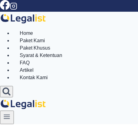
Skip
to
content
Home
Paket Kami
Paket Khusus
Syarat & Ketentuan
FAQ
Artikel
Kontak Kami