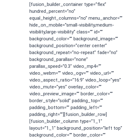
[fusion_builder_container type=”flex”
hundred_percent=”no”
equal_height_columns=”no” menu_anchor=””
hide_on_mobile=”small-visibility,medium-
visibility,large-visibility” class=”” id=””
background_color=”” background_image=””
background_position=”center center”
background_repeat=”no-repeat” fade=”no”
background_parallax=”none”
parallax_speed=”0.3″ video_mp4=””
video_webm=”” video_ogv=”” video_url=””
video_aspect_ratio=”16:9″ video_loop=”yes”
video_mute=”yes” overlay_color=””
video_preview_image=”” border_color=””
border_style=”solid” padding_top=””
padding_bottom=”” padding_left=””
padding_right=””][fusion_builder_row]
[fusion_builder_column type=”1_1″
layout=”1_1″ background_position=”left top”
background_color=”” border_color=””