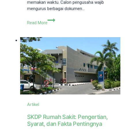
memakan waktu. Calon pengusaha wajib
mengurus berbagai dokumen…
Jasa
Read More
Pendirian
PT
Jakarta
Utara
Ini
Cara
Memilihnya!
Artikel
SKDP Rumah Sakit: Pengertian,
Syarat, dan Fakta Pentingnya