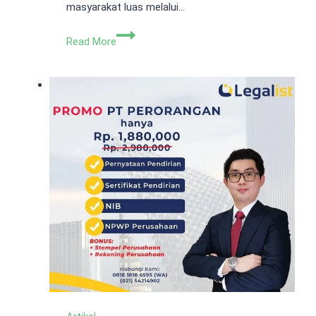
masyarakat luas melalui…
TBK
Read More
Adalah?
Pengertian,
Mekanisme
IPO,
dan
Syarat
Perusahaan