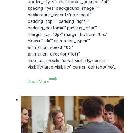
border_style=”solid” border_position=”all”
spacing=”yes” background_image=””
background_repeat=”no-repeat”
padding_top=”” padding_right=””
padding_bottom=”” padding_left=””
margin_top=”0px” margin_bottom=”0px”
class=”” id=”” animation_type=””
animation_speed=”0.3″
animation_direction=”left”
hide_on_mobile=”small-visibility,medium-
visibility,large-visibility” center_content=”no”…
Jasa
Read More
Pembuatan
CV
Di
Depok
Cepat
dan
Mudah