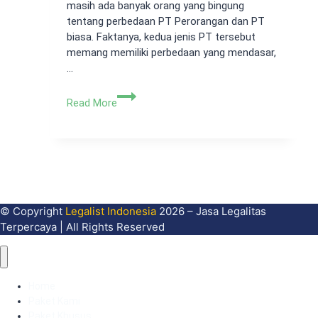
masih ada banyak orang yang bingung
tentang perbedaan PT Perorangan dan PT
biasa. Faktanya, kedua jenis PT tersebut
memang memiliki perbedaan yang mendasar,
…
Perbedaan
Read More
PT
Perorangan
dan
PT
Biasa
© Copyright
Legalist Indonesia
2026 – Jasa Legalitas
Terpercaya | All Rights Reserved
Home
Paket Kami
Paket Khusus