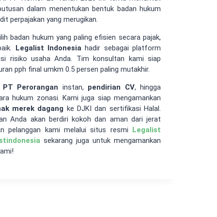
keputusan dalam menentukan bentuk badan hukum
audit perpajakan yang merugikan.
ih badan hukum yang paling efisien secara pajak,
baik.
Legalist Indonesia
hadir sebagai platform
i risiko usaha Anda. Tim konsultan kami siap
an pph final umkm 0.5 persen paling mutakhir.
 PT Perorangan
instan,
pendirian CV
, hingga
ara hukum zonasi. Kami juga siap mengamankan
hak merek dagang
ke DJKI dan sertifikasi Halal.
an Anda akan berdiri kokoh dan aman dari jerat
nan pelanggan kami melalui situs resmi
Legalist
istindonesia
sekarang juga untuk mengamankan
kami!