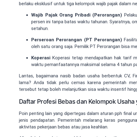
berlaku eksklusif untuk tiga kelompok wajib pajak dalam neg
Wajib Pajak Orang Pribadi (Perorangan)
Pelaku
persen ini tanpa batas waktu tahunan. Syaratnya, om
setahun.
Perseroan Perorangan (PT Perorangan)
Fasilit
oleh satu orang saja. Pemilik PT Perorangan bisa me
Koperasi
Koperasi tetap mendapatkan hak tarif m
waktu pemanfaatannya maksimal selama 4 tahun paja
Lantas, bagaimana nasib badan usaha berbentuk CV, F
lama? Anda tidak perlu cemas karena pemerintah meny
tersebut tetap boleh melanjutkan sisa waktu insentif hingg
Daftar Profesi Bebas dan Kelompok Usaha y
Poin penting lain yang dipertegas dalam aturan pph final u
jenis pendapatan. Pemerintah melarang keras penggunaa
aktivitas pekerjaan bebas atau jasa keahlian.