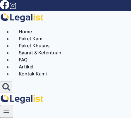
Skip
to
content
Home
Paket Kami
Paket Khusus
Syarat & Ketentuan
FAQ
Artikel
Kontak Kami