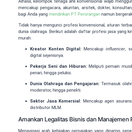
Alhasil, kelompok tenaga ahli konvensional wajib menggu
mencakup pengacara, akuntan, arsitek, dokter, konsultan,
bagi Anda yang
mendirikan PT Perorangan
namun bergerak d
Tidak hanya mengunci profesi konvensional, aturan terbar
dunia olahraga. Berikut adalah daftar profesi jasa yang kin
murah:
Kreator Konten Digital:
Mencakup
influencer
, s
digital sejenisnya.
Pekerja Seni dan Hiburan:
Meliputi pemain musik
penari, hingga pelukis.
Dunia Olahraga dan Pengajaran:
Termasuk olahra
moderator, hingga peneliti.
Sektor Jasa Komersial:
Mencakup agen asuransi,
distributor MLM.
Amankan Legalitas Bisnis dan Manajemen 
Menavigasi arah kebijakan perpajakan yang dinamis sep