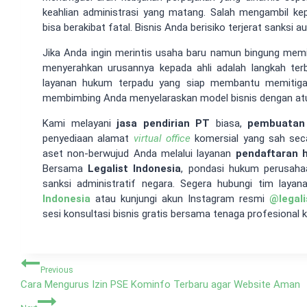
keahlian administrasi yang matang. Salah mengambil 
bisa berakibat fatal. Bisnis Anda berisiko terjerat sanksi 
Jika Anda ingin merintis usaha baru namun bingung memil
menyerahkan urusannya kepada ahli adalah langkah ter
layanan hukum terpadu yang siap membantu memitigas
membimbing Anda menyelaraskan model bisnis dengan atur
Kami melayani
jasa pendirian PT
biasa,
pembuatan
penyediaan alamat
virtual office
komersial yang sah sec
aset non-berwujud Anda melalui layanan
pendaftaran 
Bersama
Legalist Indonesia
, pondasi hukum perusaha
sanksi administratif negara. Segera hubungi tim laya
Indonesia
atau kunjungi akun Instagram resmi
@
legal
sesi konsultasi bisnis gratis bersama tenaga profesional 
Navigasi
Previous
pos
Cara Mengurus Izin PSE Kominfo Terbaru agar Website Aman