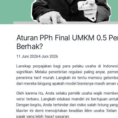
Aturan PPh Final UMKM 0.5 Per
Berhak?
11 Juni 2026
4 Juni 2026
Lanskap perpajakan bagi para pelaku usaha di Indones
signifikan. Melalui penerbitan regulasi paling anyar, p
penerima tarif murah. Langkah ini tentu memicu gelomba
dari mereka bingung apakah model bisnisnya masih aman 
Oleh karena itu, Anda selaku pemilik usaha wajib membe
versi terbaru. Langkah edukasi mandiri ini bertujuan unt
Dengan begitu, Anda terhindar dari risiko salah hitung 
klaster ini demi menciptakan keadilan iklim usaha. Selai
pajak yang lebih tepat sasaran.