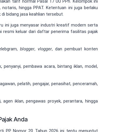
nakan tarif normal Pasal 17 UU PPh. Kelompok ini
 notaris, hingga PPAT. Ketentuan ini juga berlaku
i bidang jasa keahlian tersebut.
u ini juga menyasar industri kreatif modern serta
i resmi keluar dari daftar penerima fasilitas pajak
elebgram,
blogger
,
vlogger
, dan pembuat konten
, penyanyi, pembawa acara, bintang iklan, model,
gawan, pelatih, pengajar, penasihat, penceramah,
 agen iklan, pengawas proyek, perantara, hingga
Pajak Anda
erti PP Nomor 20 Tahun 2026 ini tentu menuntut