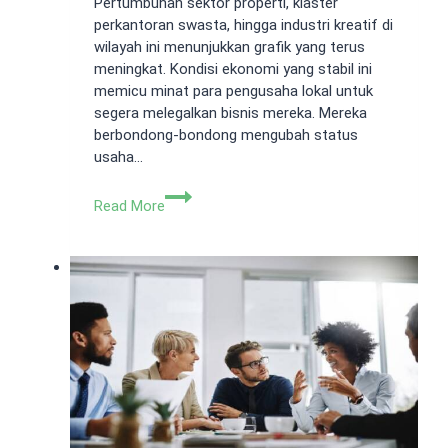
Pertumbuhan sektor properti, klaster
perkantoran swasta, hingga industri kreatif di
wilayah ini menunjukkan grafik yang terus
meningkat. Kondisi ekonomi yang stabil ini
memicu minat para pengusaha lokal untuk
segera melegalkan bisnis mereka. Mereka
berbondong-bondong mengubah status
usaha…
Jasa
Read More
Pembuatan
PT
Duren
Sawit:
Izin
Usaha
Bebas
Sanksi