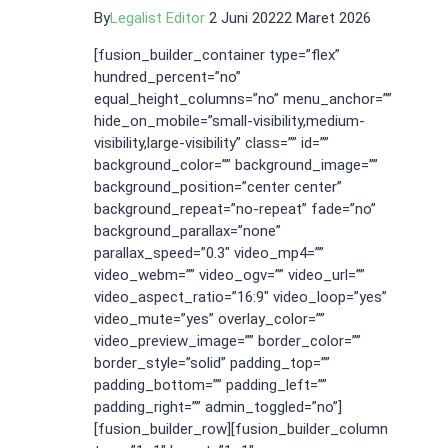
By
Legalist Editor
2 Juni 2022
2 Maret 2026
[fusion_builder_container type=”flex”
hundred_percent=”no”
equal_height_columns=”no” menu_anchor=””
hide_on_mobile=”small-visibility,medium-
visibility,large-visibility” class=”” id=””
background_color=”” background_image=””
background_position=”center center”
background_repeat=”no-repeat” fade=”no”
background_parallax=”none”
parallax_speed=”0.3″ video_mp4=””
video_webm=”” video_ogv=”” video_url=””
video_aspect_ratio=”16:9″ video_loop=”yes”
video_mute=”yes” overlay_color=””
video_preview_image=”” border_color=””
border_style=”solid” padding_top=””
padding_bottom=”” padding_left=””
padding_right=”” admin_toggled=”no”]
[fusion_builder_row][fusion_builder_column