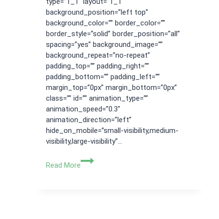
type=”1_1″ layout=”1_1″
background_position=”left top”
background_color=”” border_color=””
border_style=”solid” border_position=”all”
spacing=”yes” background_image=””
background_repeat=”no-repeat”
padding_top=”” padding_right=””
padding_bottom=”” padding_left=””
margin_top=”0px” margin_bottom=”0px”
class=”” id=”” animation_type=””
animation_speed=”0.3″
animation_direction=”left”
hide_on_mobile=”small-visibility,medium-
visibility,large-visibility”…
Jasa
Read More
Pendaftaran
Merek
Jakarta
Rahasia
Sukses