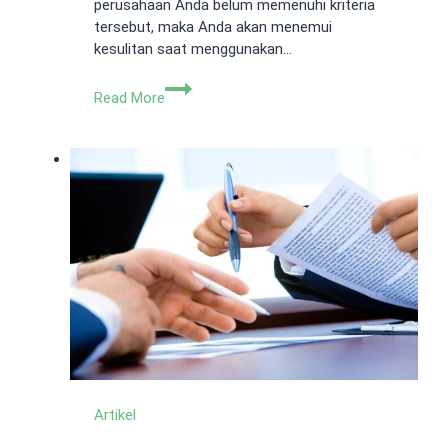
perusahaan Anda belum memenuhi kriteria
tersebut, maka Anda akan menemui
kesulitan saat menggunakan…
Deskripsi
Read More
Kegiatan
Usaha
OSS
Diisi
Apa?
Ini
Kriteria
Terbarunya!
Artikel