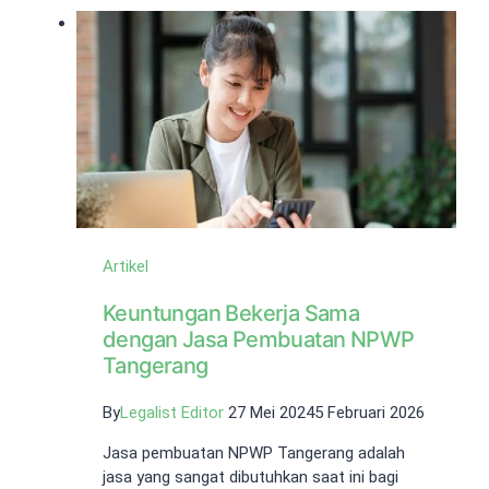
Tanah
Abang
Proses
Cepat
Artikel
Keuntungan Bekerja Sama
dengan Jasa Pembuatan NPWP
Tangerang
By
Legalist Editor
27 Mei 2024
5 Februari 2026
Jasa pembuatan NPWP Tangerang adalah
jasa yang sangat dibutuhkan saat ini bagi