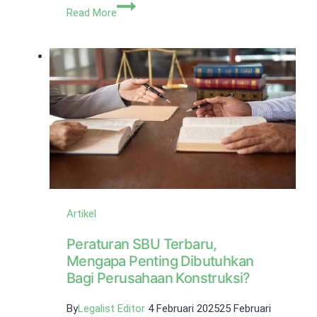
Mengenal
Read More
Asas
First
to
File
dalam
Perlindungan
Hak
Paten
Artikel
Peraturan SBU Terbaru,
Mengapa Penting Dibutuhkan
Bagi Perusahaan Konstruksi?
By
Legalist Editor
4 Februari 2025
25 Februari