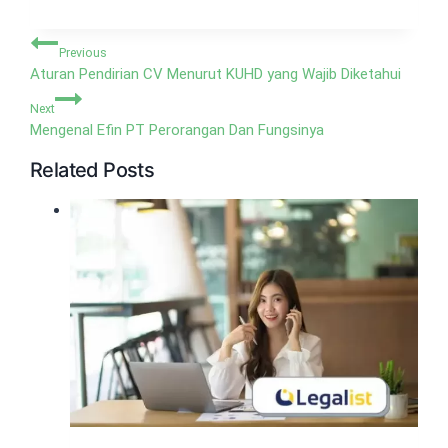
Navigasi
Previous
pos
Aturan Pendirian CV Menurut KUHD yang Wajib Diketahui
Next
Mengenal Efin PT Perorangan Dan Fungsinya
Related Posts