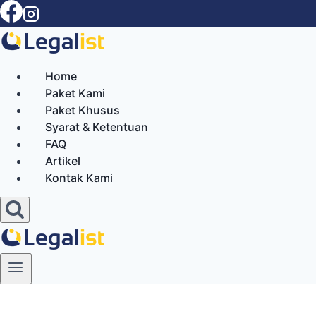
Skip
to
content
Home
Paket Kami
Paket Khusus
Syarat & Ketentuan
FAQ
Artikel
Kontak Kami