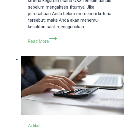
kriteria kegiatan usaha OSS terlebih dahulu
sebelum mengakses fiturnya. Jika
perusahaan Anda belum memenuhi kriteria
tersebut, maka Anda akan menemui
kesulitan saat menggunakan…
Deskripsi
Read More
Kegiatan
Usaha
OSS
Diisi
Apa?
Ini
Kriteria
Terbarunya!
Artikel