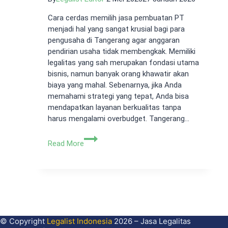
Cara cerdas memilih jasa pembuatan PT
menjadi hal yang sangat krusial bagi para
pengusaha di Tangerang agar anggaran
pendirian usaha tidak membengkak. Memiliki
legalitas yang sah merupakan fondasi utama
bisnis, namun banyak orang khawatir akan
biaya yang mahal. Sebenarnya, jika Anda
memahami strategi yang tepat, Anda bisa
mendapatkan layanan berkualitas tanpa
harus mengalami overbudget. Tangerang…
Cara
Read More
Cerdas
Memilih
Jasa
Pembuatan
PT
Agar
Tidak
© Copyright
Legalist Indonesia
2026 – Jasa Legalitas
Overbudget