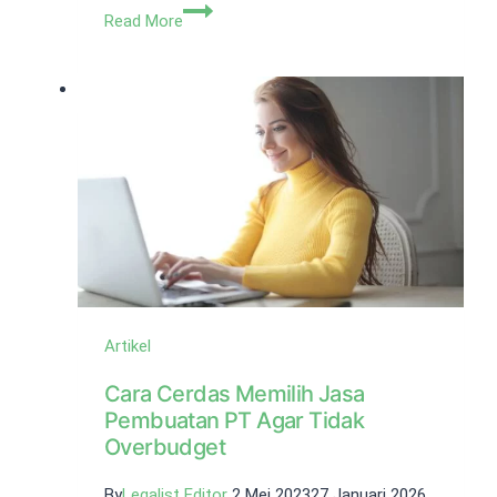
Biaya
Read More
Pembuatan
CV
di
Tangerang
&
Faktor
Artikel
Cara Cerdas Memilih Jasa
Pembuatan PT Agar Tidak
Overbudget
By
Legalist Editor
2 Mei 2023
27 Januari 2026