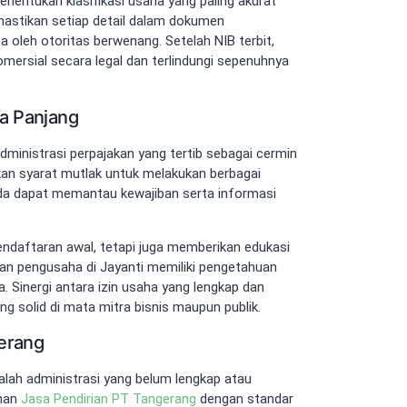
nentukan klasifikasi usaha yang paling akurat
mastikan setiap detail dalam dokumen
 oleh otoritas berwenang. Setelah NIB terbit,
mersial secara legal dan terlindungi sepenuhnya
ka Panjang
administrasi perpajakan yang tertib sebagai cermin
an syarat mutlak untuk melakukan berbagai
Anda dapat memantau kewajiban serta informasi
ndaftaran awal, tetapi juga memberikan edukasi
an pengusaha di Jayanti memiliki pengetahuan
. Sinergi antara izin usaha yang lengkap dan
 solid di mata mitra bisnis maupun publik.
gerang
alah administrasi yang belum lengkap atau
anan
Jasa Pendirian PT Tangerang
dengan standar