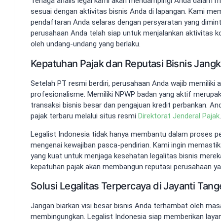
Tenaga analis legal kami akan mendampingi Anda dalam me
sesuai dengan aktivitas bisnis Anda di lapangan. Kami me
pendaftaran Anda selaras dengan persyaratan yang diminta
perusahaan Anda telah siap untuk menjalankan aktivitas ko
oleh undang-undang yang berlaku.
Kepatuhan Pajak dan Reputasi Bisnis Jang
Setelah PT resmi berdiri, perusahaan Anda wajib memiliki 
profesionalisme. Memiliki NPWP badan yang aktif merupak
transaksi bisnis besar dan pengajuan kredit perbankan. 
pajak terbaru melalui situs resmi
Direktorat Jenderal Pajak
.
Legalist Indonesia tidak hanya membantu dalam proses pe
mengenai kewajiban pasca-pendirian. Kami ingin memastik
yang kuat untuk menjaga kesehatan legalitas bisnis mereka
kepatuhan pajak akan membangun reputasi perusahaan yang
Solusi Legalitas Terpercaya di Jayanti Tan
Jangan biarkan visi besar bisnis Anda terhambat oleh mas
membingungkan. Legalist Indonesia siap memberikan lay