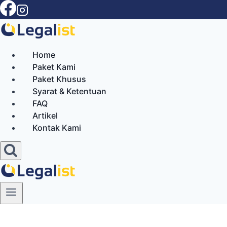
Skip
to
content
Home
Paket Kami
Paket Khusus
Syarat & Ketentuan
FAQ
Artikel
Kontak Kami