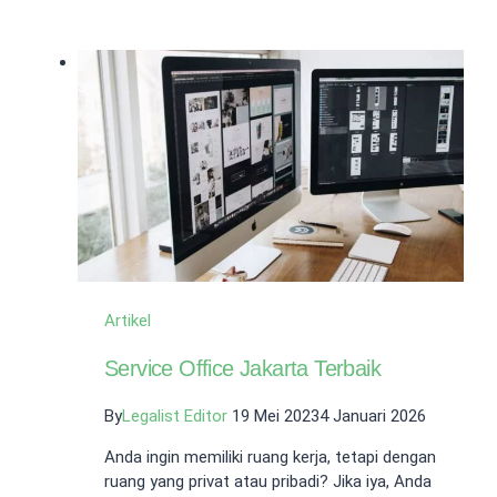
Kode
IN003:
Izin
Khusus
Konstruksi
Bangunan
Fasilitas
Olahraga
Artikel
Service Office Jakarta Terbaik
By
Legalist Editor
19 Mei 2023
4 Januari 2026
Anda ingin memiliki ruang kerja, tetapi dengan
ruang yang privat atau pribadi? Jika iya, Anda