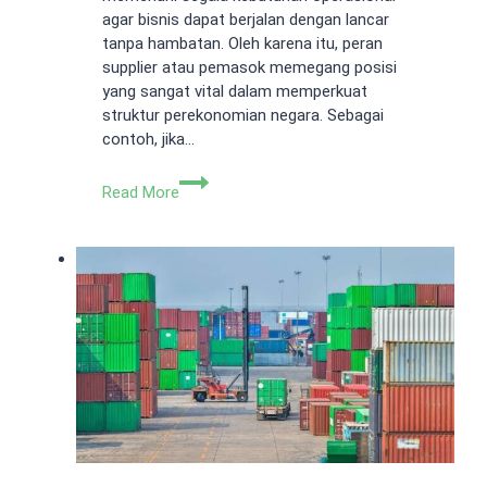
agar bisnis dapat berjalan dengan lancar
tanpa hambatan. Oleh karena itu, peran
supplier atau pemasok memegang posisi
yang sangat vital dalam memperkuat
struktur perekonomian negara. Sebagai
contoh, jika…
Perusahaan
Read More
Supplier:
Pengertian
dan
Jenis-
jenisnya