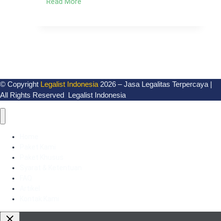
Read More
Domestik
di
Indonesia,
Ketahui
Definisi
dan
Manfaat
Pendiriannya
© Copyright
Legalist Indonesia
2026 – Jasa Legalitas Terpercaya |
All Rights Reserved Legalist Indonesia
Home
Paket Kami
Paket Khusus
Syarat & Ketentuan
FAQ
Artikel
Kontak Kami