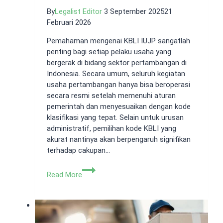
By
Legalist Editor
3 September 2025
21
Februari 2026
Pemahaman mengenai KBLI IUJP sangatlah
penting bagi setiap pelaku usaha yang
bergerak di bidang sektor pertambangan di
Indonesia. Secara umum, seluruh kegiatan
usaha pertambangan hanya bisa beroperasi
secara resmi setelah memenuhi aturan
pemerintah dan menyesuaikan dengan kode
klasifikasi yang tepat. Selain untuk urusan
administratif, pemilihan kode KBLI yang
akurat nantinya akan berpengaruh signifikan
terhadap cakupan…
KBLI
Read More
IUJP:
Dasar
Hukum,
Hak