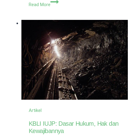
Ingin
Read More
Tahu
Cara
Pembuatan
PT
Cepat
Selesai?
Pakai
Legalist
Saja
Artikel
KBLI IUJP: Dasar Hukum, Hak dan
Kewajibannya