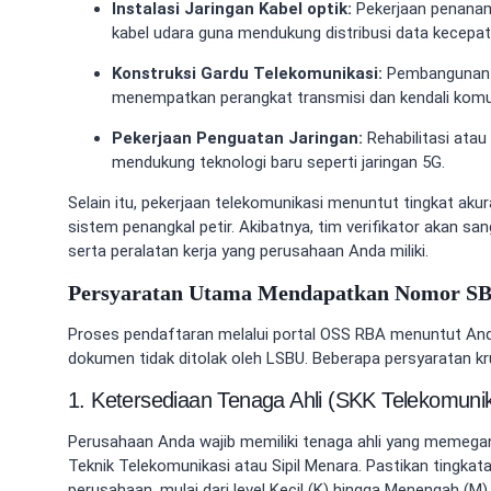
Instalasi Jaringan Kabel optik:
Pekerjaan penana
kabel udara guna mendukung distribusi data kecepata
Konstruksi Gardu Telekomunikasi:
Pembangunan g
menempatkan perangkat transmisi dan kendali komu
Pekerjaan Penguatan Jaringan:
Rehabilitasi ata
mendukung teknologi baru seperti jaringan 5G.
Selain itu, pekerjaan telekomunikasi menuntut tingkat akur
sistem penangkal petir. Akibatnya, tim verifikator akan san
serta peralatan kerja yang perusahaan Anda miliki.
Persyaratan Utama Mendapatkan Nomor S
Proses pendaftaran melalui portal OSS RBA menuntut And
dokumen tidak ditolak oleh LSBU. Beberapa persyaratan kru
1. Ketersediaan Tenaga Ahli (SKK Telekomunik
Perusahaan Anda wajib memiliki tenaga ahli yang memegang
Teknik Telekomunikasi atau Sipil Menara. Pastikan tingkat
perusahaan, mulai dari level Kecil (K) hingga Menengah (M)