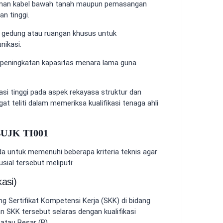
man kabel bawah tanah maupun pemasangan
n tinggi.
edung atau ruangan khusus untuk
nikasi.
u peningkatan kapasitas menara lama guna
asi tinggi pada aspek rekayasa struktur dan
gat teliti dalam memeriksa kualifikasi tenaga ahli
BUJK TI001
a untuk memenuhi beberapa kriteria teknis agar
sial tersebut meliputi:
asi)
 Sertifikat Kompetensi Kerja (SKK) di bidang
an SKK tersebut selaras dengan kualifikasi
 atau Besar (B).