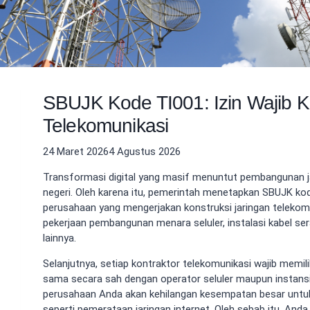
SBUJK Kode TI001: Izin Wajib K
Telekomunikasi
24 Maret 2026
4 Agustus 2026
Transformasi digital yang masif menuntut pembangunan jar
negeri. Oleh karena itu, pemerintah menetapkan SBUJK kod
perusahaan yang mengerjakan konstruksi jaringan telekomu
pekerjaan pembangunan menara seluler, instalasi kabel ser
lainnya.
Selanjutnya, setiap kontraktor telekomunikasi wajib memilik
sama secara sah dengan operator seluler maupun instans
perusahaan Anda akan kehilangan kesempatan besar untuk 
seperti pemerataan jaringan internet. Oleh sebab itu, A