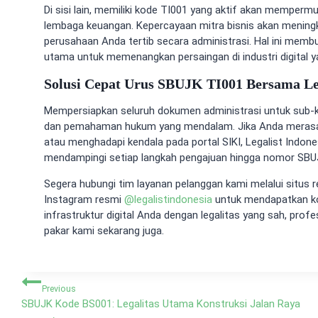
Di sisi lain, memiliki kode TI001 yang aktif akan memper
lembaga keuangan. Kepercayaan mitra bisnis akan mening
perusahaan Anda tertib secara administrasi. Hal ini membu
utama untuk memenangkan persaingan di industri digital 
Solusi Cepat Urus SBUJK TI001 Bersama Leg
Mempersiapkan seluruh dokumen administrasi untuk sub-k
dan pemahaman hukum yang mendalam. Jika Anda merasa
atau menghadapi kendala pada portal SIKI, Legalist Indones
mendampingi setiap langkah pengajuan hingga nomor SBUJK
Segera hubungi tim layanan pelanggan kami melalui situs 
Instagram resmi
@
legalistindonesia
untuk mendapatkan kons
infrastruktur digital Anda dengan legalitas yang sah, prof
pakar kami sekarang juga.
Navigasi
Previous
pos
SBUJK Kode BS001: Legalitas Utama Konstruksi Jalan Raya