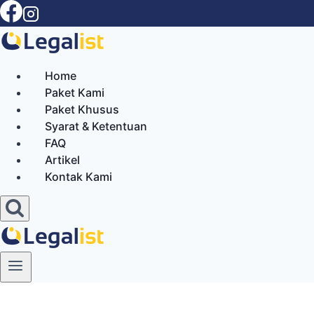
Skip
to
content
Home
Paket Kami
Paket Khusus
Syarat & Ketentuan
FAQ
Artikel
Kontak Kami