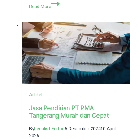
Izin
Read More
Mendirikan
Restoran,
Kenali
Syarat
dan
Prosedur
Artikel
Jasa Pendirian PT PMA
Tangerang Murah dan Cepat
By
Legalist Editor
6 Desember 2024
10 April
2026