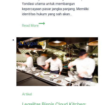
fondasi utama untuk membangun
kepercayaan pasar jangka panjang. Memiliki
identitas hukum yang sah akan…
Jasa
Read More
Pembuatan
PT
Kemiri:
Legalitas
Usaha
Cepat
&
Aman
Artikel
Legalitas Bisnis Cloud Kitchen: