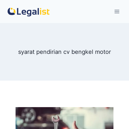
Skip
to
content
syarat pendirian cv bengkel motor