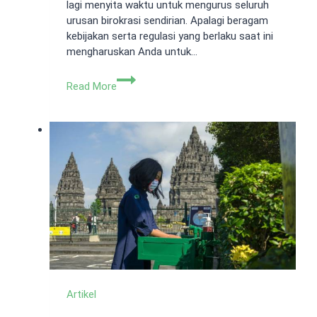
lagi menyita waktu untuk mengurus seluruh
urusan birokrasi sendirian. Apalagi beragam
kebijakan serta regulasi yang berlaku saat ini
mengharuskan Anda untuk…
Jasa
Read More
Pembuatan
PT
Perorangan
Jakarta
Murah
dan
Cepat
Artikel