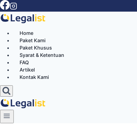
Skip
to
content
Home
Paket Kami
Paket Khusus
Syarat & Ketentuan
FAQ
Artikel
Kontak Kami