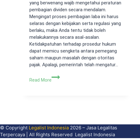
yang berwenang wajib mengetahui peraturan
pembagian dividen secara mendalam.
Mengingat proses pembagian laba ini harus
selaras dengan kebijakan serta regulasi yang
berlaku, maka Anda tentu tidak boleh
melakukannya secara asal-asalan.
Ketidakpatuhan terhadap prosedur hukum
dapat memicu sengketa antara pemegang
saham maupun masalah dengan otoritas
pajak. Apalagi, pemerintah telah mengatur…
Peraturan
Read More
Pembagian
Dividen
Perusahaan
Lebih
Mudah
Bersama
Legalist
© Copyright
Legalist Indonesia
2026 – Jasa Legalitas
Terpercaya | All Rights Reserved Legalist Indonesia