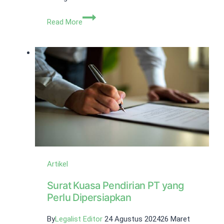
Jasa
Read More
NPWP
Perusahaan
–
Cepat,
Murah,
Legal
Artikel
Surat Kuasa Pendirian PT yang
Perlu Dipersiapkan
By
Legalist Editor
24 Agustus 2024
26 Maret