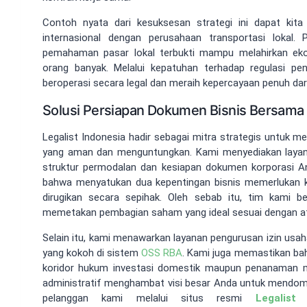
Contoh nyata dari kesuksesan strategi ini dapat kita 
internasional dengan perusahaan transportasi lokal.
pemahaman pasar lokal terbukti mampu melahirkan ekos
orang banyak. Melalui kepatuhan terhadap regulasi p
beroperasi secara legal dan meraih kepercayaan penuh da
Solusi Persiapan Dokumen Bisnis Bersama 
Legalist Indonesia hadir sebagai mitra strategis untuk
yang aman dan menguntungkan. Kami menyediakan layana
struktur permodalan dan kesiapan dokumen korporasi 
bahwa menyatukan dua kepentingan bisnis memerlukan ket
dirugikan secara sepihak. Oleh sebab itu, tim kami 
memetakan pembagian saham yang ideal sesuai dengan at
Selain itu, kami menawarkan layanan pengurusan izin usaha
yang kokoh di sistem
OSS RBA
. Kami juga memastikan ba
koridor hukum investasi domestik maupun penanaman mo
administratif menghambat visi besar Anda untuk mendomi
pelanggan kami melalui situs resmi
Legalist 