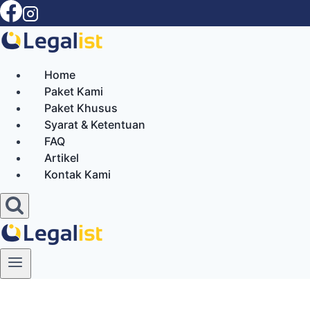
Skip
to
content
Home
Paket Kami
Paket Khusus
Syarat & Ketentuan
FAQ
Artikel
Kontak Kami