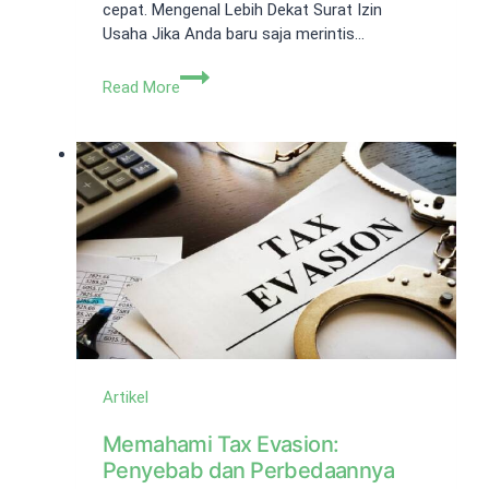
cepat. Mengenal Lebih Dekat Surat Izin
Usaha Jika Anda baru saja merintis…
Ini
Read More
Dia
Cara
Membuat
Surat
Izin
Usaha
dari
Kelurahan
Artikel
Memahami Tax Evasion:
Penyebab dan Perbedaannya