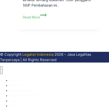
ketahui tentang dokumen TDUP pengganti
SIUP. Pembahasan ini…
TDUP
Read More
Pengganti
SIUP,
Apa
Persyaratannya?
Simak
Di
Sini
© Copyright
Legalist Indonesia
2026 – Jasa Legalitas
Terpercaya | All Rights Reserved
Home
Paket Kami
Paket Khusus
Syarat & Ketentuan
FAQ
Artikel