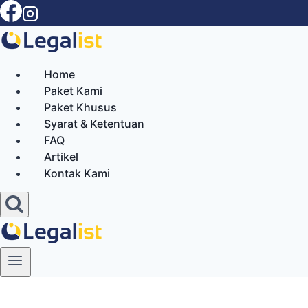
Skip
to
content
Home
Paket Kami
Paket Khusus
Syarat & Ketentuan
FAQ
Artikel
Kontak Kami