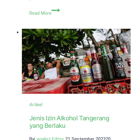
Jenis,
Read More
Tujuan,
dan
Manfaat
Pemindahan
Kepemilikan
Perusahaan
Artikel
Jenis Izin Alkohol Tangerang
yang Berlaku
By
Legalist Editor
21 September 2023
20