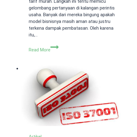
tarif murah. Langkah ini tentu memicu
gelombang pertanyaan di kalangan perintis
usaha. Banyak dari mereka bingung apakah
model bisnisnya masih aman atau justru
terkena dampak pembatasan. Oleh karena
itu,…
Aturan
Read More
PPh
Final
UMKM
0.5
Persen
Terbaru:
Siapa
yang
Berhak?
Artikel