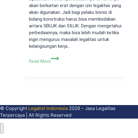
akan berkaitan erat dengan izin legalitas yang
akan digunakan. Jadi bagi pelaku bisnis di
bidang konstruksi harus bisa membedakan
antara SBUJK dan SIUJK. Dengan mengetahui
perbedaannya, maka bisa lebih mudah ketika
ingin mengurus masalah legalitas untuk
kelangsungan kerja…
Perbedaan
Read More
SBUJK
dan
SIUJK
Yang
Harus
Diketahui
Perusahaan
© Copyright
Legalist Indonesia
2026 – Jasa Legalitas
Terpercaya | All Rights Reserved