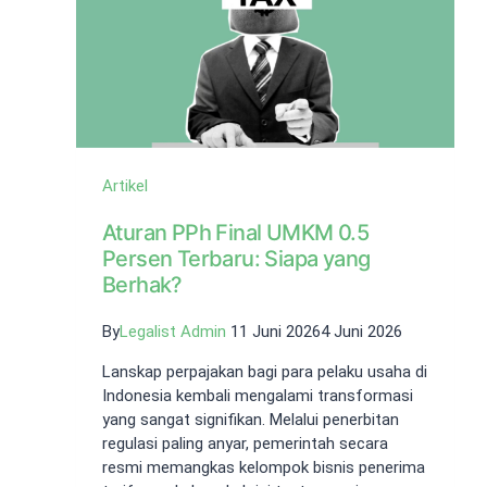
Artikel
Aturan PPh Final UMKM 0.5
Persen Terbaru: Siapa yang
Berhak?
By
Legalist Admin
11 Juni 2026
4 Juni 2026
Lanskap perpajakan bagi para pelaku usaha di
Indonesia kembali mengalami transformasi
yang sangat signifikan. Melalui penerbitan
regulasi paling anyar, pemerintah secara
resmi memangkas kelompok bisnis penerima