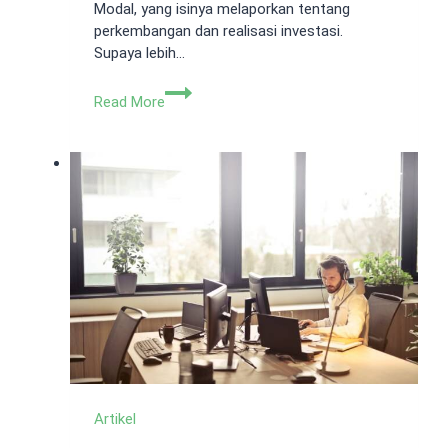
Modal, yang isinya melaporkan tentang
perkembangan dan realisasi investasi.
Supaya lebih…
Apa
Read More
Itu
LKPM?
Kenali
Definisi
dan
Cara
Kerjanya
Artikel