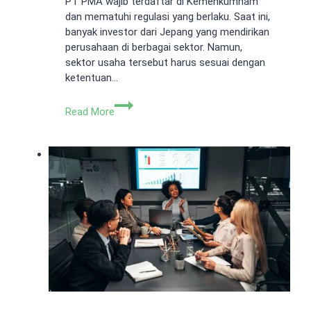
PT PMA wajib terdaftar di Kemenkumham
dan mematuhi regulasi yang berlaku. Saat ini,
banyak investor dari Jepang yang mendirikan
perusahaan di berbagai sektor. Namun,
sektor usaha tersebut harus sesuai dengan
ketentuan…
8
Read More
Contoh
PT
PMA
Jepang
di
Indonesia