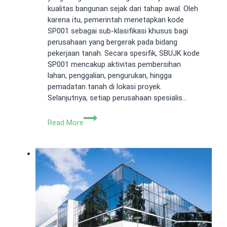
kualitas bangunan sejak dari tahap awal. Oleh
karena itu, pemerintah menetapkan kode
SP001 sebagai sub-klasifikasi khusus bagi
perusahaan yang bergerak pada bidang
pekerjaan tanah. Secara spesifik, SBUJK kode
SP001 mencakup aktivitas pembersihan
lahan, penggalian, pengurukan, hingga
pemadatan tanah di lokasi proyek.
Selanjutnya, setiap perusahaan spesialis…
SBUJK
Read More
Kode
SP001:
Panduan
Lengkap
Sub-
Klasifikasi
Pekerjaan
Tanah