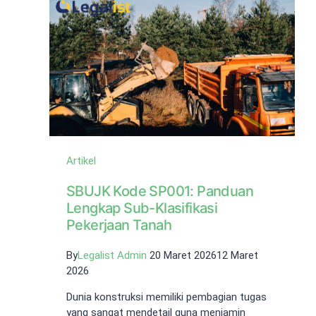
dan
PKP
Artikel
SBUJK Kode SP001: Panduan
Lengkap Sub-Klasifikasi
Pekerjaan Tanah
By
Legalist Admin
20 Maret 2026
12 Maret
2026
Dunia konstruksi memiliki pembagian tugas
yang sangat mendetail guna menjamin