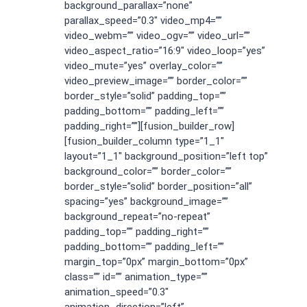
background_parallax=”none”
parallax_speed=”0.3″ video_mp4=””
video_webm=”” video_ogv=”” video_url=””
video_aspect_ratio=”16:9″ video_loop=”yes”
video_mute=”yes” overlay_color=””
video_preview_image=”” border_color=””
border_style=”solid” padding_top=””
padding_bottom=”” padding_left=””
padding_right=””][fusion_builder_row]
[fusion_builder_column type=”1_1″
layout=”1_1″ background_position=”left top”
background_color=”” border_color=””
border_style=”solid” border_position=”all”
spacing=”yes” background_image=””
background_repeat=”no-repeat”
padding_top=”” padding_right=””
padding_bottom=”” padding_left=””
margin_top=”0px” margin_bottom=”0px”
class=”” id=”” animation_type=””
animation_speed=”0.3″