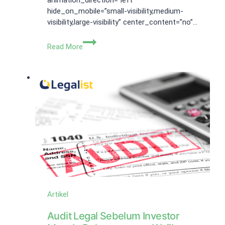
animation_direction=”left”
hide_on_mobile=”small-visibility,medium-
visibility,large-visibility” center_content=”no”…
Syarat
Read More
Pembuatan
CV
Perusahaan
di
Tangerang
Artikel
Audit Legal Sebelum Investor