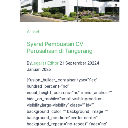
Artikel
Syarat Pembuatan CV
Perusahaan di Tangerang
By
Legalist Editor
21 September 2022
4
Januari 2026
[fusion_builder_container type=”flex”
hundred_percent=”no”
equal_height_columns=”no” menu_anchor=””
hide_on_mobile=”small-visibility,medium-
visibility,large-visibility” class=”” id=””
background_color=”” background_image=””
background_position=”center center”
background_repeat=”no-repeat” fade=”no”